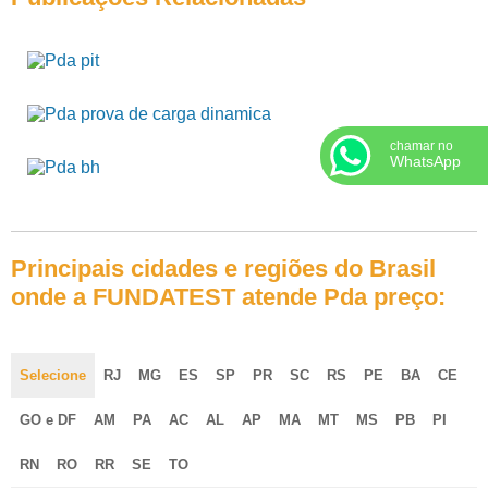
chamar no
WhatsApp
Principais cidades e regiões do Brasil
onde a FUNDATEST atende Pda preço:
Selecione
RJ
MG
ES
SP
PR
SC
RS
PE
BA
CE
GO e DF
AM
PA
AC
AL
AP
MA
MT
MS
PB
PI
RN
RO
RR
SE
TO