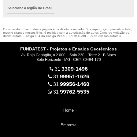
Selecione a região do Brasil
O conteúdo do texto desta página é de direito reservado. Sua reprodução, parcial ou total,
mesmo citando nossos links, é proibida sem a autorização do autor. Crime de violação de
direito autoral – artigo 184 do Código Penal –
Lei 9610/98 - Lei de direitos autorais
.
FUNDATEST - Projetos e Ensaios Geotécnicos
Av. Raja Gabáglia, n 2.000 – Sala 230 – Torre 2 - B.Alpes
Belo Horizonte - MG - CEP: 30494-170
3309-1496
31
99951-1626
31
99956-1460
31
99762-5535
31
Home
Empresa