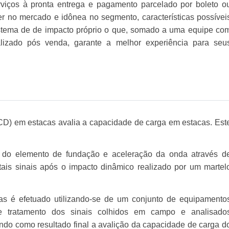
rviços à pronta entrega e pagamento parcelado por boleto o
der no mercado e idônea no segmento, características possívei
istema de de impacto próprio o que, somado a uma equipe co
lizado pós venda, garante a melhor experiência para seu
D) em estacas avalia a capacidade de carga em estacas. Est
do elemento de fundação e aceleração da onda através d
ais sinais após o impacto dinâmico realizado por um martel
s é efetuado utilizando-se de um conjunto de equipamento
e tratamento dos sinais colhidos em campo e analisado
endo como resultado final a avalição da capacidade de carga d