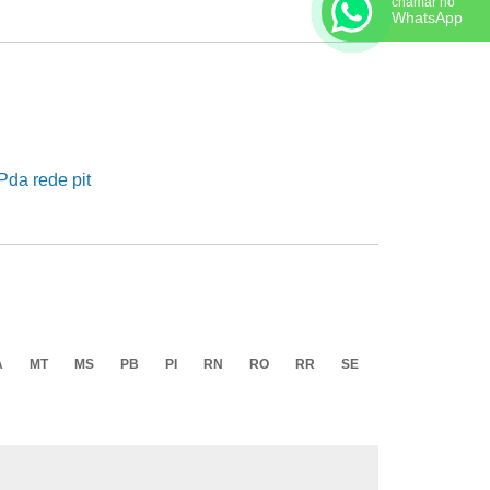
chamar no
WhatsApp
A
MT
MS
PB
PI
RN
RO
RR
SE