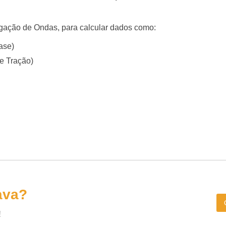
pagação de Ondas, para calcular dados como:
ase)
e Tração)
ava?
!