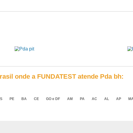
 Brasil onde a FUNDATEST atende Pda bh:
S
PE
BA
CE
GO e DF
AM
PA
AC
AL
AP
M