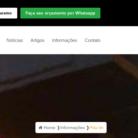
 mesmo
Faça seu orçamento por Whatsapp
Notícias
Artigos
Informações
Contato
Home ❱
Informações ❱
Pda bh