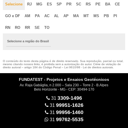
Selecione
RJ
MG
ES
SP
PR
SC
RS
PE
BA
CE
GO e DF
AM
PA
AC
AL
AP
MA
MT
MS
PB
PI
RN
RO
RR
SE
TO
Selecione a região do Brasil
O conteúdo do texto desta página é de direito reservado. Sua reprodução, parcial ou total,
mesmo citando nossos links, é proibida sem a autorização do autor. Crime de violação de
direito autoral – artigo 184 do Código Penal –
Lei 9610/98 - Lei de direitos autorais
.
FUNDATEST - Projetos e Ensaios Geotécnicos
Av. Raja Gabáglia, n 2.000 – Sala 230 – Torre 2 - B.Alpes
Belo Horizonte - MG - CEP: 30494-170
3309-1496
31
99951-1626
31
99956-1460
31
99762-5535
31