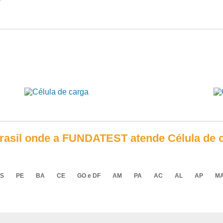
Brasil onde a FUNDATEST atende Célula de 
S
PE
BA
CE
GO e DF
AM
PA
AC
AL
AP
M