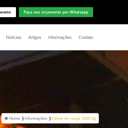
 mesmo
Faça seu orçamento por Whatsapp
Notícias
Artigos
Informações
Contato
Home ❱
Informações ❱
Célula de carga 1000 kg