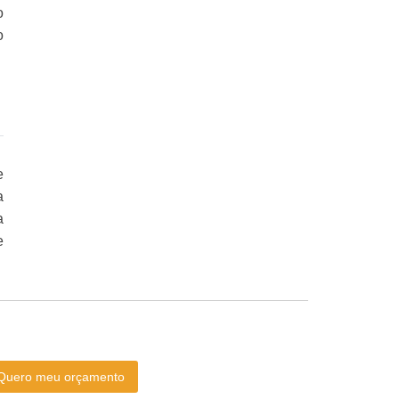
o
o
e
a
a
e
Quero meu orçamento