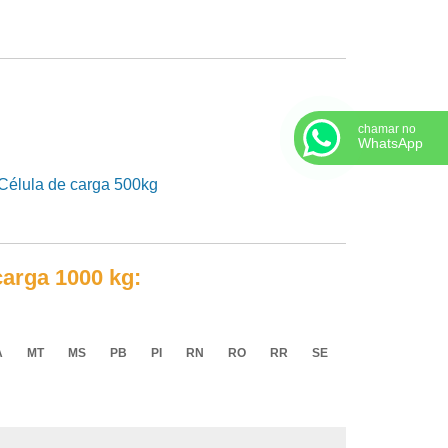
chamar no
WhatsApp
carga 1000 kg:
A
MT
MS
PB
PI
RN
RO
RR
SE